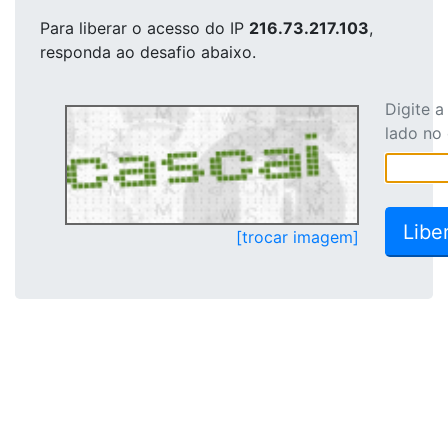
Para liberar o acesso
do IP
216.73.217.103
,
responda ao desafio abaixo.
Digite 
lado no
[trocar imagem]