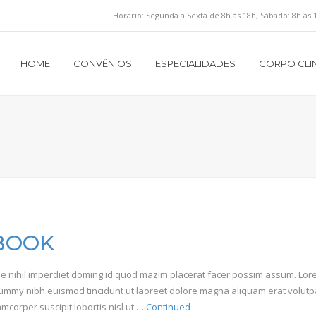
Horario:
Segunda a Sexta de 8h às 18h, Sábado: 8h às 
HOME
CONVÊNIOS
ESPECIALIDADES
CORPO CLI
 BOOK
ue nihil imperdiet doming id quod mazim placerat facer possim assum. Lo
onummy nibh euismod tincidunt ut laoreet dolore magna aliquam erat volutpa
mcorper suscipit lobortis nisl ut …
Continued