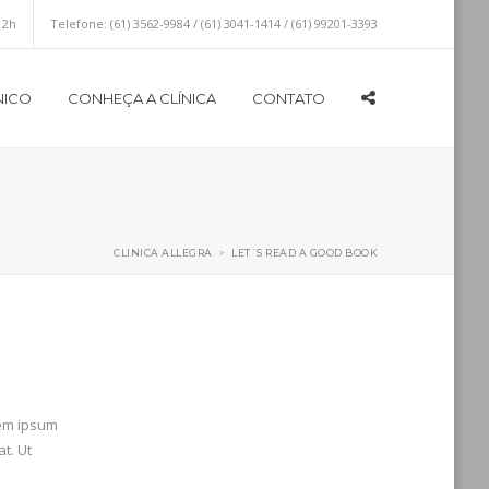
12h
Telefone:
(61) 3562-9984 / (61) 3041-1414 / (61) 99201-3393
NICO
CONHEÇA A CLÍNICA
CONTATO
CLINICA ALLEGRA
>
LET´S READ A GOOD BOOK
rem ipsum
t. Ut