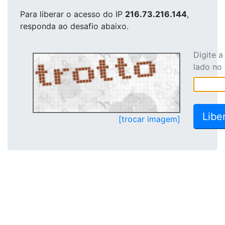
Para liberar o acesso
do IP
216.73.216.144
,
responda ao desafio abaixo.
Digite 
lado no
[trocar imagem]