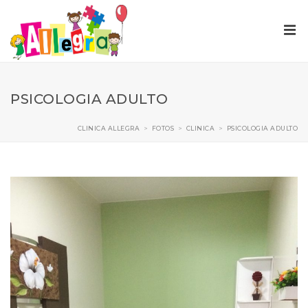
PSICOLOGIA ADULTO
CLINICA ALLEGRA
>
FOTOS
>
CLINICA
>
PSICOLOGIA ADULTO